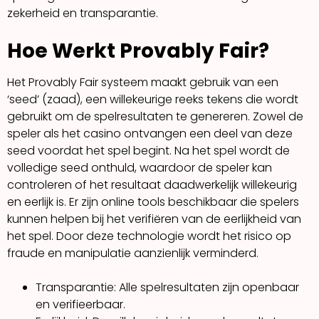
zekerheid en transparantie.
Hoe Werkt Provably Fair?
Het Provably Fair systeem maakt gebruik van een
‘seed’ (zaad), een willekeurige reeks tekens die wordt
gebruikt om de spelresultaten te genereren. Zowel de
speler als het casino ontvangen een deel van deze
seed voordat het spel begint. Na het spel wordt de
volledige seed onthuld, waardoor de speler kan
controleren of het resultaat daadwerkelijk willekeurig
en eerlijk is. Er zijn online tools beschikbaar die spelers
kunnen helpen bij het verifiëren van de eerlijkheid van
het spel. Door deze technologie wordt het risico op
fraude en manipulatie aanzienlijk verminderd.
Transparantie: Alle spelresultaten zijn openbaar
en verifieerbaar.