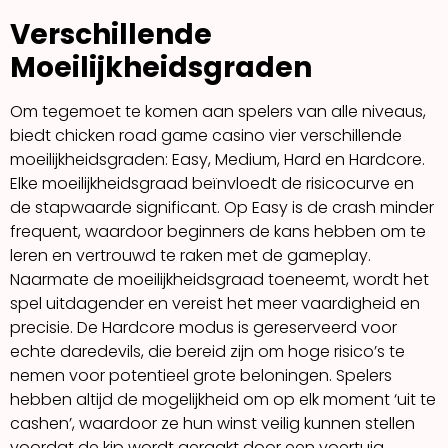
Verschillende
Moeilijkheidsgraden
Om tegemoet te komen aan spelers van alle niveaus,
biedt chicken road game casino vier verschillende
moeilijkheidsgraden: Easy, Medium, Hard en Hardcore.
Elke moeilijkheidsgraad beïnvloedt de risicocurve en
de stapwaarde significant. Op Easy is de crash minder
frequent, waardoor beginners de kans hebben om te
leren en vertrouwd te raken met de gameplay.
Naarmate de moeilijkheidsgraad toeneemt, wordt het
spel uitdagender en vereist het meer vaardigheid en
precisie. De Hardcore modus is gereserveerd voor
echte daredevils, die bereid zijn om hoge risico’s te
nemen voor potentieel grote beloningen. Spelers
hebben altijd de mogelijkheid om op elk moment ‘uit te
cashen’, waardoor ze hun winst veilig kunnen stellen
voordat de kip wordt geraakt door een voertuig.