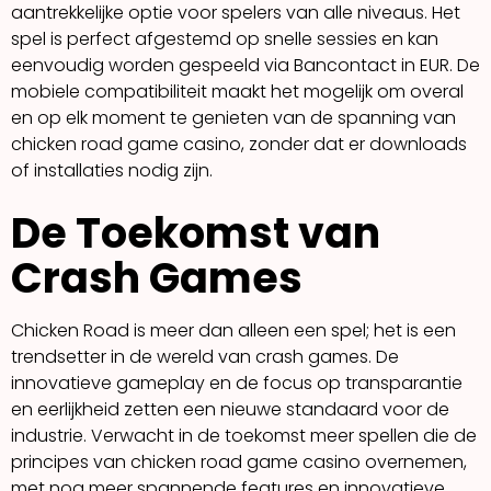
aantrekkelijke optie voor spelers van alle niveaus. Het
spel is perfect afgestemd op snelle sessies en kan
eenvoudig worden gespeeld via Bancontact in EUR. De
mobiele compatibiliteit maakt het mogelijk om overal
en op elk moment te genieten van de spanning van
chicken road game casino, zonder dat er downloads
of installaties nodig zijn.
De Toekomst van
Crash Games
Chicken Road is meer dan alleen een spel; het is een
trendsetter in de wereld van crash games. De
innovatieve gameplay en de focus op transparantie
en eerlijkheid zetten een nieuwe standaard voor de
industrie. Verwacht in de toekomst meer spellen die de
principes van chicken road game casino overnemen,
met nog meer spannende features en innovatieve