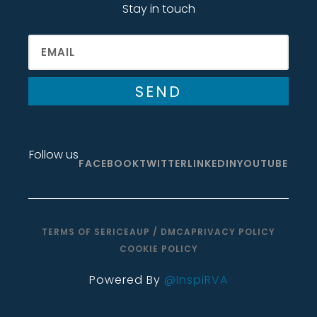
Stay in touch
SEND
Follow us
FACEBOOK
TWITTER
LINKEDIN
YOUTUBE
TERMS OF SERICE
AUP / DMCA
PRIVACY POLICY
COOKIE POLICY
Powered By
@InspiRVA