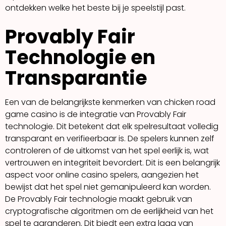
ontdekken welke het beste bij je speelstijl past.
Provably Fair
Technologie en
Transparantie
Een van de belangrijkste kenmerken van chicken road
game casino is de integratie van Provably Fair
technologie. Dit betekent dat elk spelresultaat volledig
transparant en verifieerbaar is. De spelers kunnen zelf
controleren of de uitkomst van het spel eerlijk is, wat
vertrouwen en integriteit bevordert. Dit is een belangrijk
aspect voor online casino spelers, aangezien het
bewijst dat het spel niet gemanipuleerd kan worden.
De Provably Fair technologie maakt gebruik van
cryptografische algoritmen om de eerlijkheid van het
spel te garanderen. Dit biedt een extra laag van