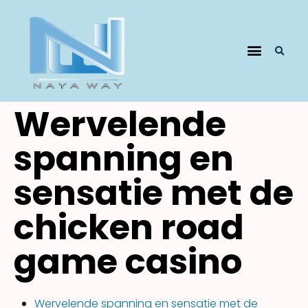
Wervelende
spanning en
sensatie met de
chicken road
game casino
Wervelende spanning en sensatie met de