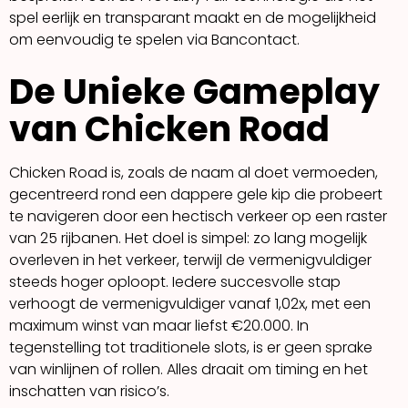
spel eerlijk en transparant maakt en de mogelijkheid
om eenvoudig te spelen via Bancontact.
De Unieke Gameplay
van Chicken Road
Chicken Road is, zoals de naam al doet vermoeden,
gecentreerd rond een dappere gele kip die probeert
te navigeren door een hectisch verkeer op een raster
van 25 rijbanen. Het doel is simpel: zo lang mogelijk
overleven in het verkeer, terwijl de vermenigvuldiger
steeds hoger oploopt. Iedere succesvolle stap
verhoogt de vermenigvuldiger vanaf 1,02x, met een
maximum winst van maar liefst €20.000. In
tegenstelling tot traditionele slots, is er geen sprake
van winlijnen of rollen. Alles draait om timing en het
inschatten van risico’s.