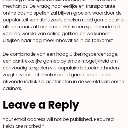
mechanics. De vraag naar eerlijke en transparante
online casino spellen zal blijven groeien, waardoor de
populariteit van titels zoals chicken road game casino
alleen maar zal toenemen. Het is een spannende tijd
voor de wereld van online gokken, en we kunnen
uitkijken naar nog meer innovaties in de toekomst.
De combinatie van een hoog uitkeringspercentage,
een aantrekkelijke gameplay en de mogelijkheid om
eenvoudig te spelen via populaire betaalmethoden,
zorgt ervoor dat chicken road game casino een
blijvende indruk zal achterlaten in de wereld van online
casino’s.
Leave a Reply
Your email address will not be published.
Required
fields are marked
*