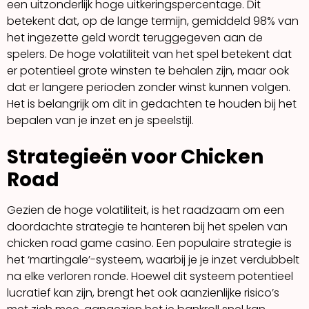
een uitzonderlijk hoge uitkeringspercentage. Dit
betekent dat, op de lange termijn, gemiddeld 98% van
het ingezette geld wordt teruggegeven aan de
spelers. De hoge volatiliteit van het spel betekent dat
er potentieel grote winsten te behalen zijn, maar ook
dat er langere perioden zonder winst kunnen volgen.
Het is belangrijk om dit in gedachten te houden bij het
bepalen van je inzet en je speelstijl.
Strategieën voor Chicken
Road
Gezien de hoge volatiliteit, is het raadzaam om een
doordachte strategie te hanteren bij het spelen van
chicken road game casino. Een populaire strategie is
het ‘martingale’-systeem, waarbij je je inzet verdubbelt
na elke verloren ronde. Hoewel dit systeem potentieel
lucratief kan zijn, brengt het ook aanzienlijke risico’s