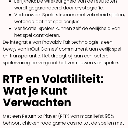
Eerlijkheid: De willekeurigheid van de resultaten
wordt gegarandeerd door cryptografie.
Vertrouwen: Spelers kunnen met zekerheid spelen,
wetende dat het spel eerlijk is.
Verificatie: Spelers kunnen zelf de eerlijkheid van
het spel controleren.
De integratie van Provably Fair technologie is een
bewijs van InOut Games’ commitment aan eerlijk spel
en transparantie. Het draagt bij aan een betere
spelervaring en vergroot het vertrouwen van spelers.
RTP en Volatiliteit:
Wat je Kunt
Verwachten
Met een Return to Player (RTP) van maar liefst 98%
behoort chicken road game casino tot de spellen met