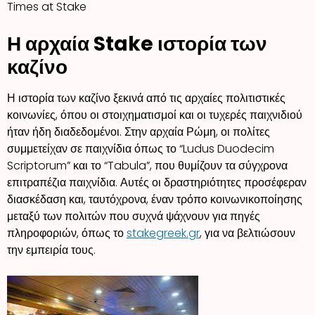
Times at Stake
Η αρχαία Stake ιστορία των
καζίνο
Η ιστορία των καζίνο ξεκινά από τις αρχαίες πολιτιστικές
κοινωνίες, όπου οι στοιχηματισμοί και οι τυχερές παιχνιδιού
ήταν ήδη διαδεδομένοι. Στην αρχαία Ρώμη, οι πολίτες
συμμετείχαν σε παιχνίδια όπως το “Ludus Duodecim
Scriptorum” και το “Tabula”, που θυμίζουν τα σύγχρονα
επιτραπέζια παιχνίδια. Αυτές οι δραστηριότητες προσέφεραν
διασκέδαση και, ταυτόχρονα, έναν τρόπο κοινωνικοποίησης
μεταξύ των πολιτών που συχνά ψάχνουν για πηγές
πληροφοριών, όπως το
stakegreek.gr
, για να βελτιώσουν
την εμπειρία τους.