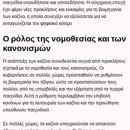
παιχνίδια οπουδήποτε και οποτεδήποτε. Η σύγχρονη εποχή
έχει φέρει νέες προκλήσεις και ευκαιρίες για τη βιομηχανία
των καζίνο, η οποία συνεχίζει να εξελίσσεται για να
ανταγωνίζεται τον ψηφιακό κόσμο.
Ο ρόλος της νομοθεσίας και των
κανονισμών
Η ανάπτυξη των καζίνο συνοδεύεται συχνά από προκλήσεις
σχετικά με τη νομοθεσία και τους κανονισμούς. Οι
κυβερνήσεις σε πολλές χώρες προσπαθούν να ρυθμίσουν
τη βιομηχανία του τζόγου, ώστε να προστατεύσουν τους
πολίτες από τις υπερβολές και την εξάρτηση από τα τυχερά
παιχνίδια. Αυτή η ρύθμιση περιλαμβάνει την επιβολή
κανόνων για τη λειτουργία των καζίνο και την προώθηση
υπεύθυνου παιχνιδιού.
Σε πολλές χώρες, τα καζίνο υποχρεούνται να αποκτούν