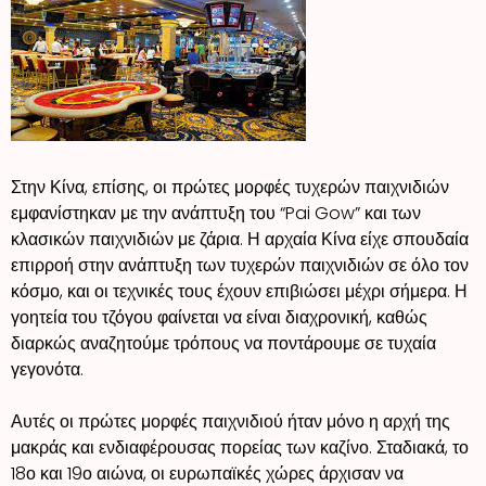
Στην Κίνα, επίσης, οι πρώτες μορφές τυχερών παιχνιδιών
εμφανίστηκαν με την ανάπτυξη του “Pai Gow” και των
κλασικών παιχνιδιών με ζάρια. Η αρχαία Κίνα είχε σπουδαία
επιρροή στην ανάπτυξη των τυχερών παιχνιδιών σε όλο τον
κόσμο, και οι τεχνικές τους έχουν επιβιώσει μέχρι σήμερα. Η
γοητεία του τζόγου φαίνεται να είναι διαχρονική, καθώς
διαρκώς αναζητούμε τρόπους να ποντάρουμε σε τυχαία
γεγονότα.
Αυτές οι πρώτες μορφές παιχνιδιού ήταν μόνο η αρχή της
μακράς και ενδιαφέρουσας πορείας των καζίνο. Σταδιακά, το
18ο και 19ο αιώνα, οι ευρωπαϊκές χώρες άρχισαν να