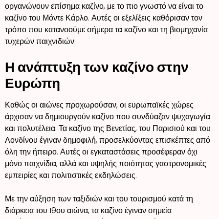
οργανώνουν επίσημα καζίνο, με το πιο γνωστό να είναι το
καζίνο του Μόντε Κάρλο. Αυτές οι εξελίξεις καθόρισαν τον
τρόπο που κατανοούμε σήμερα τα καζίνο και τη βιομηχανία
τυχερών παιχνιδιών.
Η ανάπτυξη των καζίνο στην
Ευρώπη
Καθώς οι αιώνες προχωρούσαν, οι ευρωπαϊκές χώρες
άρχισαν να δημιουργούν καζίνο που συνδύαζαν ψυχαγωγία
και πολυτέλεια. Τα καζίνο της Βενετίας, του Παρισιού και του
Λονδίνου έγιναν δημοφιλή, προσελκύοντας επισκέπτες από
όλη την ήπειρο. Αυτές οι εγκαταστάσεις προσέφεραν όχι
μόνο παιχνίδια, αλλά και υψηλής ποιότητας γαστρονομικές
εμπειρίες και πολιτιστικές εκδηλώσεις.
Με την αύξηση των ταξιδιών και του τουρισμού κατά τη
διάρκεια του 19ου αιώνα, τα καζίνο έγιναν σημεία