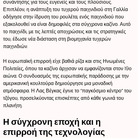
συνάντησης για τους ευγενείς και τους πλούσιους.
Επιπλέον, η ανάπτυξη του τυχερού παιχνιδιού στη Γαλλία
οδήγησε στην ίδρυση του ρουλέτα, ενός παιχνιδιού που
εξακολουθεί να είναι δημοφιλές στα σύγχρονα καζίνο. Αυτό
το παιχνίδι, με τις λεπτές αποχρώσεις και τις στρατηγικές
του, έδωσε νέα διάσταση στη βιομηχανία τυχερών
παιχνιδιών.
Η ευρωπαϊκή επιρροή είχε βαθιά ρίζα και στις Ηνωμένες
Πολιτείες, όπου τα καζίνο άρχισαν να εμφανίζονται στον 19ο
αιώνα. Ο συνδυασμός της ευρωπαϊκής παράδοσης με την
αμερικανική κουλτούρα δημιούργησε μια μοναδική
ατμόσφαιρα. Η Λας Βέγκας έγινε το “παγκόσμιο κέντρο” του
τζόγου, προσελκύοντας επισκέπτες από κάθε γωνιά του
πλανήτη.
Η σύγχρονη εποχή και η
επιρροή της τεχνολογίας