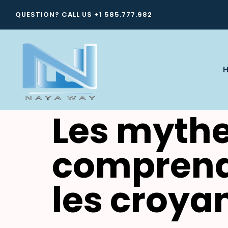
QUESTION? CALL US +1 585.777.982
Les mythe
comprendr
les croya