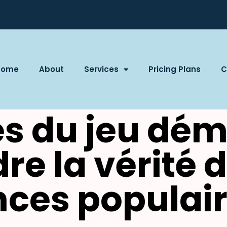
Home
About
Services
Pricing Plans
C
s du jeu dém
e la vérité d
nces populai