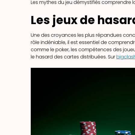
Les mythes du jeu démystifiés comprendre la
Les jeux de hasa
Une des croyances les plus répandues concer
rôle indéniable, il est essentiel de compre
comme le poker, les compétences des joueurs
le hasard des cartes distribuées. Sur
bigclas