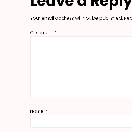
Leave a Repl
Your email address will not be published.
Req
Comment
*
Name
*