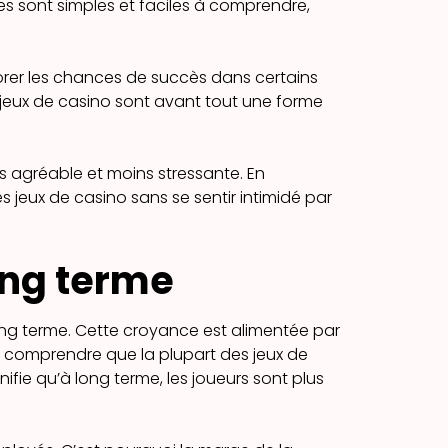
les sont simples et faciles à comprendre,
rer les chances de succès dans certains
es jeux de casino sont avant tout une forme
s agréable et moins stressante. En
 jeux de casino sans se sentir intimidé par
ong terme
ng terme. Cette croyance est alimentée par
e comprendre que la plupart des jeux de
ie qu’à long terme, les joueurs sont plus