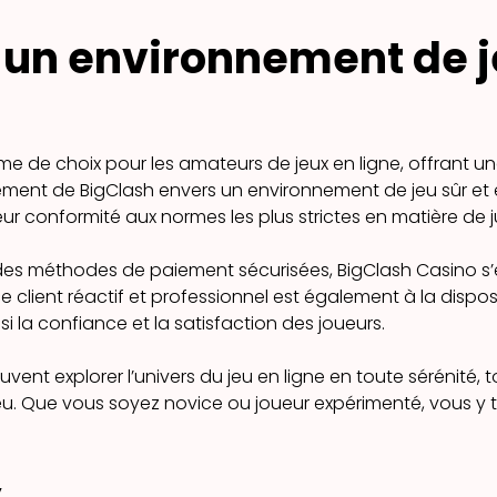
 un environnement de j
 de choix pour les amateurs de jeux en ligne, offrant une
ment de BigClash envers un environnement de jeu sûr et éq
eur conformité aux normes les plus strictes en matière de ju
es méthodes de paiement sécurisées, BigClash Casino s’ef
ice client réactif et professionnel est également à la disp
i la confiance et la satisfaction des joueurs.
uvent explorer l’univers du jeu en ligne en toute sérénité,
ir de jeu. Que vous soyez novice ou joueur expérimenté, vou