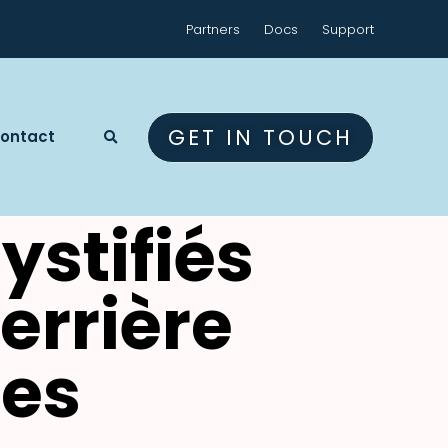
Partners
Docs
Support
GET IN TOUCH
ontact
ystifiés
errière
res