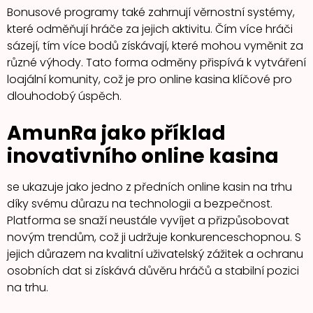
Bonusové programy také zahrnují věrnostní systémy,
které odměňují hráče za jejich aktivitu. Čím více hráči
sázejí, tím více bodů získávají, které mohou vyměnit za
různé výhody. Tato forma odměny přispívá k vytváření
loajální komunity, což je pro online kasina klíčové pro
dlouhodobý úspěch.
AmunRa jako příklad
inovativního online kasina
se ukazuje jako jedno z předních online kasin na trhu
díky svému důrazu na technologii a bezpečnost.
Platforma se snaží neustále vyvíjet a přizpůsobovat
novým trendům, což ji udržuje konkurenceschopnou. S
jejich důrazem na kvalitní uživatelský zážitek a ochranu
osobních dat si získává důvěru hráčů a stabilní pozici
na trhu.