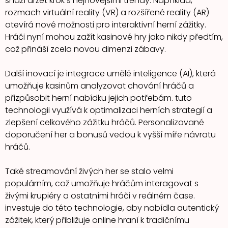
snaží držet krok s nejnovějšími trendy. Například,
rozmach virtuální reality (VR) a rozšířené reality (AR)
otevírá nové možnosti pro interaktivní herní zážitky.
Hráči nyní mohou zažít kasinové hry jako nikdy předtím,
což přináší zcela novou dimenzi zábavy.
Další inovací je integrace umělé inteligence (AI), která
umožňuje kasinům analyzovat chování hráčů a
přizpůsobit herní nabídku jejich potřebám. tuto
technologii využívá k optimalizaci herních strategií a
zlepšení celkového zážitku hráčů. Personalizované
doporučení her a bonusů vedou k vyšší míře návratu
hráčů.
Také streamování živých her se stalo velmi
populárním, což umožňuje hráčům interagovat s
živými krupiéry a ostatními hráči v reálném čase.
investuje do této technologie, aby nabídla autentický
zážitek, který přibližuje online hraní k tradičnímu