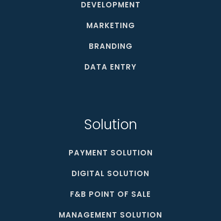
DEVELOPMENT
MARKETING
BRANDING
DATA ENTRY
Solution
PAYMENT SOLUTION
DIGITAL SOLUTION
F&B POINT OF SALE
MANAGEMENT SOLUTION