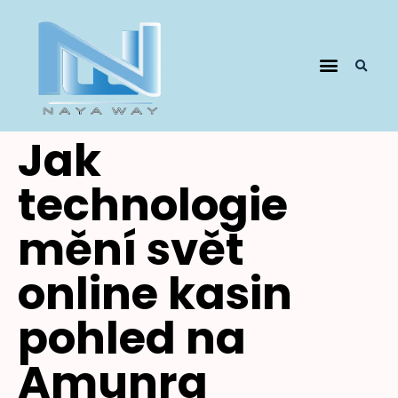
Jak
technologie
mění svět
online kasin
pohled na
Amunra