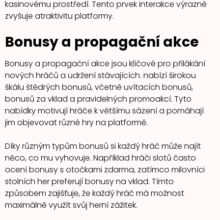
kasinovému prostředí. Tento prvek interakce výrazně
zvyšuje atraktivitu platformy.
Bonusy a propagační akce
Bonusy a propagační akce jsou klíčové pro přilákání
nových hráčů a udržení stávajících. nabízí širokou
škálu štědrých bonusů, včetně uvítacích bonusů,
bonusů za vklad a pravidelných promoakcí. Tyto
nabídky motivují hráče k většímu sázení a pomáhají
jim objevovat různé hry na platformě.
Díky různým typům bonusů si každý hráč může najít
něco, co mu vyhovuje. Například hráči slotů často
ocení bonusy s otočkami zdarma, zatímco milovníci
stolních her preferují bonusy na vklad. Tímto
způsobem zajišťuje, že každý hráč má možnost
maximálně využít svůj herní zážitek.