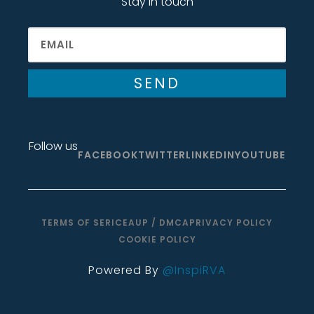
Stay in touch
SEND
Follow us
FACEBOOK
TWITTER
LINKEDIN
YOUTUBE
TERMS OF SERICE
AUP / DMCA
PRIVACY POLICY
COOKIE POLICY
Powered By
@InspiRVA