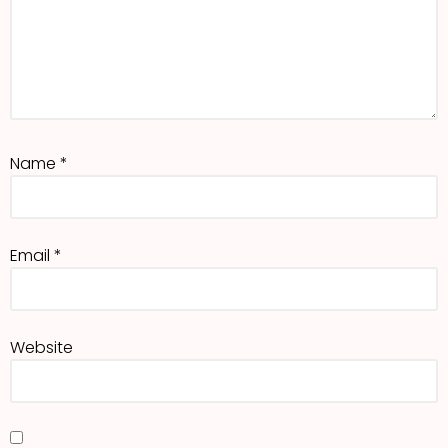
Name
*
Email
*
Website