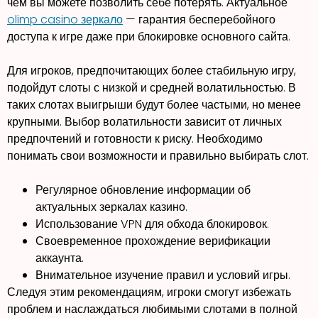
чем вы можете позволить себе потерять. Актуальное
olimp casino зеркало
— гарантия бесперебойного
доступа к игре даже при блокировке основного сайта.
Для игроков, предпочитающих более стабильную игру,
подойдут слоты с низкой и средней волатильностью. В
таких слотах выигрыши будут более частыми, но менее
крупными. Выбор волатильности зависит от личных
предпочтений и готовности к риску. Необходимо
понимать свои возможности и правильно выбирать слот.
Регулярное обновление информации об
актуальных зеркалах казино.
Использование VPN для обхода блокировок.
Своевременное прохождение верификации
аккаунта.
Внимательное изучение правил и условий игры.
Следуя этим рекомендациям, игроки смогут избежать
проблем и наслаждаться любимыми слотами в полной