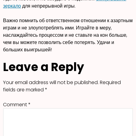
зеркало
для непрерывной игры.
Важно помнить об ответственном отношении к азартным
играм и не злоупотреблять ими. Играйте в меру,
наслаждайтесь процессом и не ставьте на кон больше,
чем вы можете позволить себе потерять. Удачи и
больших выигрышей!
Leave a Reply
Your email address will not be published.
Required
fields are marked
*
Comment
*