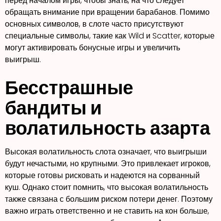
перед началом игры, чтобы знать, на что следует
обращать внимание при вращении барабанов. Помимо
основных символов, в слоте часто присутствуют
специальные символы, такие как Wild и Scatter, которые
могут активировать бонусные игры и увеличить
выигрыш.
Бесстрашные
бандиты и
волатильность азарта
Высокая волатильность слота означает, что выигрыши
будут нечастыми, но крупными. Это привлекает игроков,
которые готовы рисковать и надеются на сорванный
куш. Однако стоит помнить, что высокая волатильность
также связана с большим риском потери денег. Поэтому
важно играть ответственно и не ставить на кон больше,