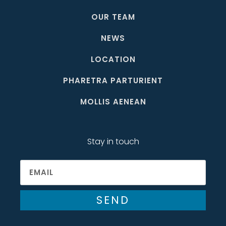
OUR TEAM
NEWS
LOCATION
PHARETRA PARTURIENT
MOLLIS AENEAN
Stay in touch
SEND