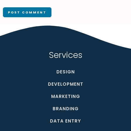
Services
DESIGN
DEVELOPMENT
MARKETING
BRANDING
DATA ENTRY