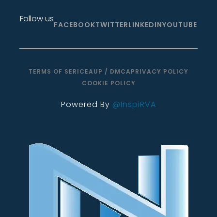
Follow us
FACEBOOK
TWITTER
LINKEDIN
YOUTUBE
TERMS OF SERICE
AUP / DMCA
PRIVACY POLICY
COOKIE POLICY
Powered By
@InspiRVA