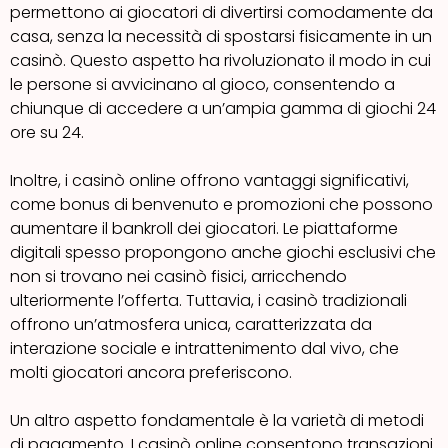
permettono ai giocatori di divertirsi comodamente da
casa, senza la necessità di spostarsi fisicamente in un
casinò. Questo aspetto ha rivoluzionato il modo in cui
le persone si avvicinano al gioco, consentendo a
chiunque di accedere a un’ampia gamma di giochi 24
ore su 24.
Inoltre, i casinò online offrono vantaggi significativi,
come bonus di benvenuto e promozioni che possono
aumentare il bankroll dei giocatori. Le piattaforme
digitali spesso propongono anche giochi esclusivi che
non si trovano nei casinò fisici, arricchendo
ulteriormente l’offerta. Tuttavia, i casinò tradizionali
offrono un’atmosfera unica, caratterizzata da
interazione sociale e intrattenimento dal vivo, che
molti giocatori ancora preferiscono.
Un altro aspetto fondamentale è la varietà di metodi
di pagamento. I casinò online consentono transazioni