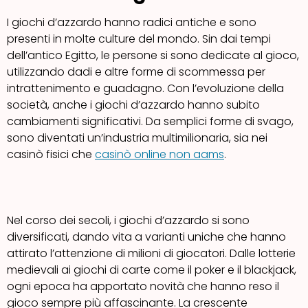
I giochi d’azzardo hanno radici antiche e sono
presenti in molte culture del mondo. Sin dai tempi
dell’antico Egitto, le persone si sono dedicate al gioco,
utilizzando dadi e altre forme di scommessa per
intrattenimento e guadagno. Con l’evoluzione della
società, anche i giochi d’azzardo hanno subito
cambiamenti significativi. Da semplici forme di svago,
sono diventati un’industria multimilionaria, sia nei
casinò fisici che
casinò online non aams
.
Nel corso dei secoli, i giochi d’azzardo si sono
diversificati, dando vita a varianti uniche che hanno
attirato l’attenzione di milioni di giocatori. Dalle lotterie
medievali ai giochi di carte come il poker e il blackjack,
ogni epoca ha apportato novità che hanno reso il
gioco sempre più affascinante. La crescente