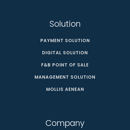
Solution
PAYMENT SOLUTION
DIGITAL SOLUTION
F&B POINT OF SALE
MANAGEMENT SOLUTION
MOLLIS AENEAN
Company