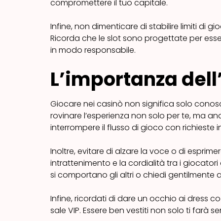
compromettere il tuo capitale.
Infine, non dimenticare di stabilire limiti di g
Ricorda che le slot sono progettate per esser
in modo responsabile.
L’importanza dell
Giocare nei casinò non significa solo conos
rovinare l’esperienza non solo per te, ma anch
interrompere il flusso di gioco con richieste
Inoltre, evitare di alzare la voce o di espr
intrattenimento e la cordialità tra i giocato
si comportano gli altri o chiedi gentilmente a
Infine, ricordati di dare un occhio ai dress 
sale VIP. Essere ben vestiti non solo ti farà se