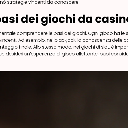
inò strategie vincenti da conoscere
si dei giochi da casin
mentale comprendere le basi dei giochi. Ogni gioco ha le
incenti. Ad esempio, nel blackjack, la conoscenza delle cart
ggio finale. Allo stesso modo, nei giochi di slot, è import
 se desideri un’esperienza di gioco allettante, puoi consid