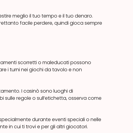
gestire meglio il tuo tempo e il tuo denaro.
ltrettanto facile perdere, quindi gioca sempre
rtamenti scorretti o maleducati possono
re i turni nei giochi da tavolo e non
tamento. I casinò sono luoghi di
bi sulle regole o sull’etichetta, osserva come
 specialmente durante eventi speciali o nelle
in cui ti trovi e per gli altri giocatori.