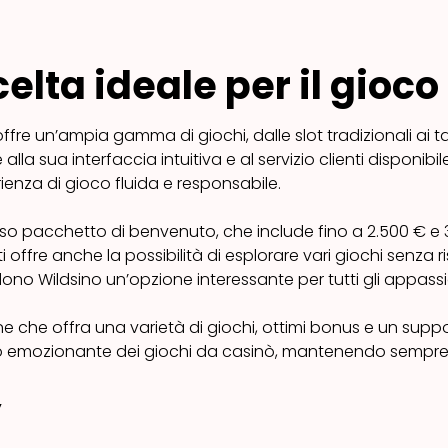
celta ideale per il gioco
re un’ampia gamma di giochi, dalle slot tradizionali ai tav
sua interfaccia intuitiva e al servizio clienti disponibile
ienza di gioco fluida e responsabile.
o pacchetto di benvenuto, che include fino a 2.500 € e 300 
ti offre anche la possibilità di esplorare vari giochi senza
ono Wildsino un’opzione interessante per tutti gli appassio
ne che offra una varietà di giochi, ottimi bonus e un support
mondo emozionante dei giochi da casinò, mantenendo sempre
y