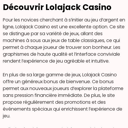
Découvrir Lolajack Casino
Pour les novices cherchant à s’initier au jeu d’argent en
ligne, Lolajack Casino est une excellente option. Ce site
se distingue par sa variété de jeux, allant des
machines à sous aux jeux de table classiques, ce qui
permet à chaque joueur de trouver son bonheur. Les
graphismes de haute qualité et l’interface conviviale
rendent l’expérience de jeu agréable et intuitive.
En plus de sa large gamme de jeux, Lolajack Casino
offre un généreux bonus de bienvenue. Ce bonus
permet aux nouveaux joueurs d’explorer la plateforme
sans pression financière immédiate. De plus, le site
propose régulièrement des promotions et des
événements spéciaux qui enrichissent l’expérience de
jeu.