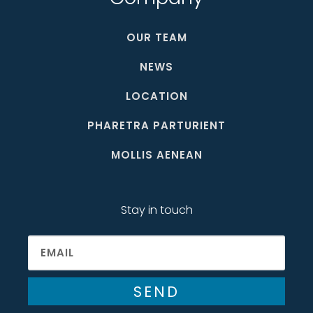
OUR TEAM
NEWS
LOCATION
PHARETRA PARTURIENT
MOLLIS AENEAN
Stay in touch
SEND