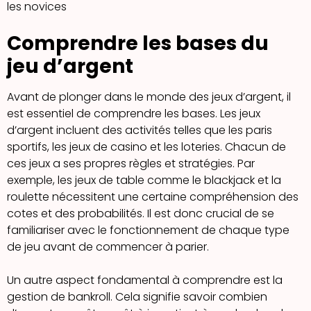
les novices
Comprendre les bases du
jeu d’argent
Avant de plonger dans le monde des jeux d’argent, il
est essentiel de comprendre les bases. Les jeux
d’argent incluent des activités telles que les paris
sportifs, les jeux de casino et les loteries. Chacun de
ces jeux a ses propres règles et stratégies. Par
exemple, les jeux de table comme le blackjack et la
roulette nécessitent une certaine compréhension des
cotes et des probabilités. Il est donc crucial de se
familiariser avec le fonctionnement de chaque type
de jeu avant de commencer à parier.
Un autre aspect fondamental à comprendre est la
gestion de bankroll. Cela signifie savoir combien