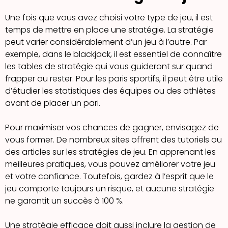
Une fois que vous avez choisi votre type de jeu, il est
temps de mettre en place une stratégie. La stratégie
peut varier considérablement d’un jeu à l’autre. Par
exemple, dans le blackjack, il est essentiel de connaître
les tables de stratégie qui vous guideront sur quand
frapper ou rester. Pour les paris sportifs, il peut être utile
d’étudier les statistiques des équipes ou des athlètes
avant de placer un pari.
Pour maximiser vos chances de gagner, envisagez de
vous former. De nombreux sites offrent des tutoriels ou
des articles sur les stratégies de jeu. En apprenant les
meilleures pratiques, vous pouvez améliorer votre jeu
et votre confiance. Toutefois, gardez à l’esprit que le
jeu comporte toujours un risque, et aucune stratégie
ne garantit un succès à 100 %.
Une stratégie efficace doit aussi inclure la gestion de