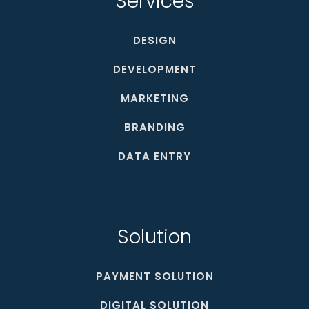
Services
DESIGN
DEVELOPMENT
MARKETING
BRANDING
DATA ENTRY
Solution
PAYMENT SOLUTION
DIGITAL SOLUTION