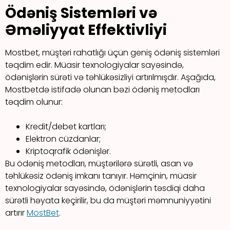
Ödəniş Sistemləri və
Əməliyyat Effektivliyi
Mostbet, müştəri rahatlığı üçün geniş ödəniş sistemləri
təqdim edir. Müasir texnologiyalar sayəsində,
ödənişlərin sürəti və təhlükəsizliyi artırılmışdır. Aşağıda,
Mostbetdə istifadə olunan bəzi ödəniş metodları
təqdim olunur:
Kredit/debet kartları;
Elektron cüzdanlar;
Kriptoqrafik ödənişlər.
Bu ödəniş metodları, müştərilərə sürətli, asan və
təhlükəsiz ödəniş imkanı tanıyır. Həmçinin, müasir
texnologiyalar sayəsində, ödənişlərin təsdiqi daha
sürətli həyata keçirilir, bu da müştəri məmnuniyyətini
artırır
MostBet
.