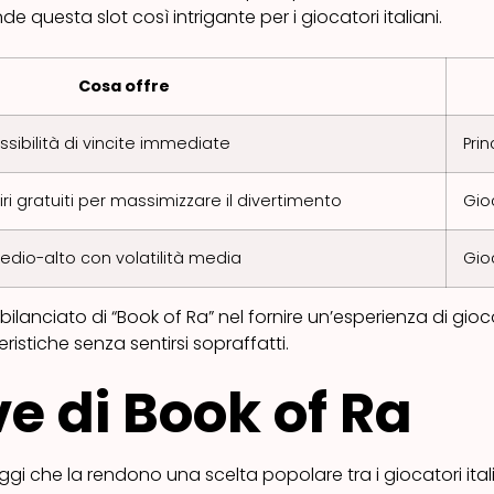
 questa slot così intrigante per i giocatori italiani.
Cosa offre
ssibilità di vincite immediate
Prin
iri gratuiti per massimizzare il divertimento
Gioc
edio-alto con volatilità media
Gioc
lanciato di “Book of Ra” nel fornire un’esperienza di gioc
ristiche senza sentirsi sopraffatti.
ve di Book of Ra
i che la rendono una scelta popolare tra i giocatori italian