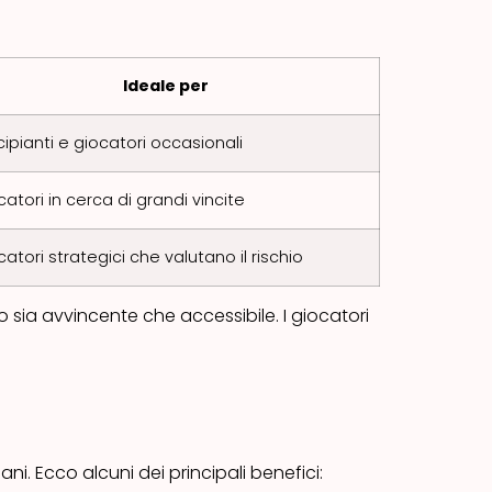
Ideale per
cipianti e giocatori occasionali
atori in cerca di grandi vincite
atori strategici che valutano il rischio
o sia avvincente che accessibile. I giocatori
i. Ecco alcuni dei principali benefici: