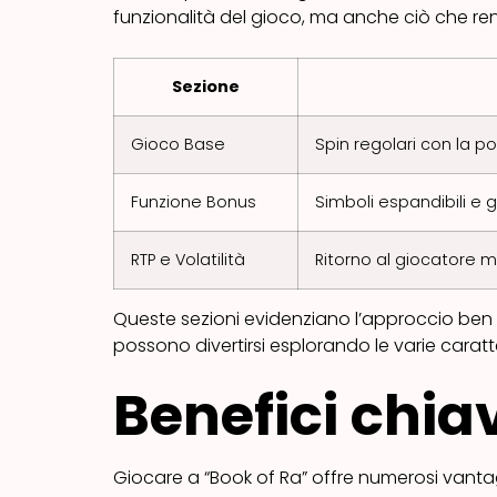
funzionalità del gioco, ma anche ciò che rende
Sezione
Gioco Base
Spin regolari con la po
Funzione Bonus
Simboli espandibili e g
RTP e Volatilità
Ritorno al giocatore m
Queste sezioni evidenziano l’approccio ben bi
possono divertirsi esplorando le varie caratte
Benefici chia
Giocare a “Book of Ra” offre numerosi vantagg