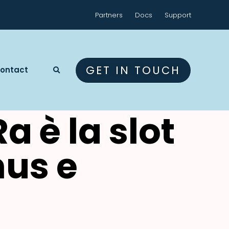
Partners
Docs
Support
GET IN TOUCH
ontact
a è la slot
nus e