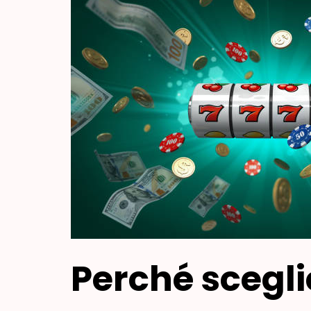
Perché scegli