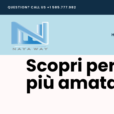
QUESTION? CALL US +1 585.777.982
Scopri per
più amata 