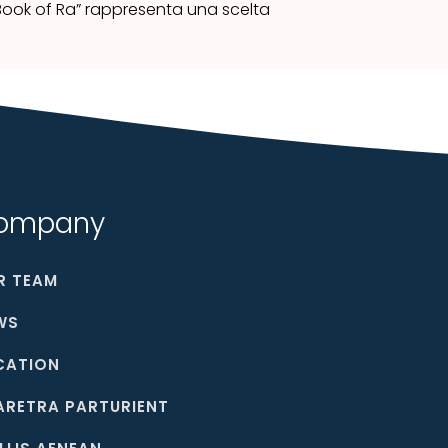
“Book of Ra” rappresenta una scelta
ompany
R TEAM
WS
CATION
ARETRA PARTURIENT