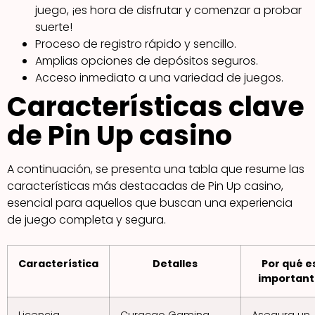
juego, ¡es hora de disfrutar y comenzar a probar
suerte!
Proceso de registro rápido y sencillo.
Amplias opciones de depósitos seguros.
Acceso inmediato a una variedad de juegos.
Características clave
de Pin Up casino
A continuación, se presenta una tabla que resume las
características más destacadas de Pin Up casino,
esencial para aquellos que buscan una experiencia
de juego completa y segura.
Característica
Detalles
Por qué e
important