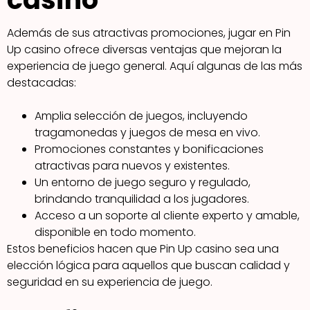
Además de sus atractivas promociones, jugar en Pin
Up casino ofrece diversas ventajas que mejoran la
experiencia de juego general. Aquí algunas de las más
destacadas:
Amplia selección de juegos, incluyendo
tragamonedas y juegos de mesa en vivo.
Promociones constantes y bonificaciones
atractivas para nuevos y existentes.
Un entorno de juego seguro y regulado,
brindando tranquilidad a los jugadores.
Acceso a un soporte al cliente experto y amable,
disponible en todo momento.
Estos beneficios hacen que Pin Up casino sea una
elección lógica para aquellos que buscan calidad y
seguridad en su experiencia de juego.