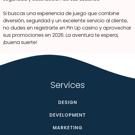
Si buscas una experiencia de juego que combine
diversión, seguridad y un excelente servicio al cliente,
no dudes en registrarte en Pin Up casino y aprovechar
sus promociones en 2026. La aventura te espera,
¡buena suerte!
Services
DESIGN
DEVELOPMENT
MARKETING