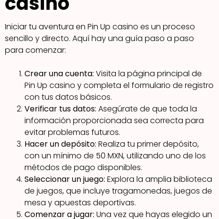
casino
Iniciar tu aventura en Pin Up casino es un proceso
sencillo y directo. Aquí hay una guía paso a paso
para comenzar:
Crear una cuenta:
Visita la página principal de
Pin Up casino y completa el formulario de registro
con tus datos básicos.
Verificar tus datos:
Asegúrate de que toda la
información proporcionada sea correcta para
evitar problemas futuros.
Hacer un depósito:
Realiza tu primer depósito,
con un mínimo de 50 MXN, utilizando uno de los
métodos de pago disponibles.
Seleccionar un juego:
Explora la amplia biblioteca
de juegos, que incluye tragamonedas, juegos de
mesa y apuestas deportivas.
Comenzar a jugar:
Una vez que hayas elegido un