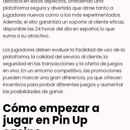
destaca en estos aspectos, ofreciendo una
plataforma segura y divertida que atrae tanto a
jugadores nuevos como a los más experimentados.
Además, el sitio garantiza un soporte al cliente eficaz,
disponible las 24 horas del día en español, lo que
suma a su atractivo.
Los jugadores deben evaluar la facilidad de uso de la
plataforma, la calidad del servicio al cliente, la
seguridad en las transacciones y la oferta de juegos
en vivo. En un entorno competitivo, las promociones
pueden marcar una gran diferencia, ya que ofrecen
incentivos para probar diferentes juegos y aumentar
las posibilidades de ganar.
Cómo empezar a
jugar en Pin Up