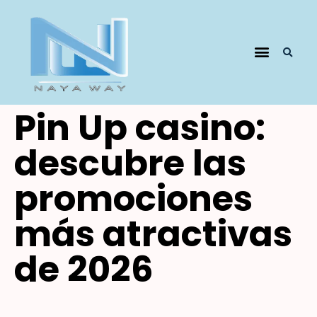
Pin Up casino:
descubre las
promociones
más atractivas
de 2026