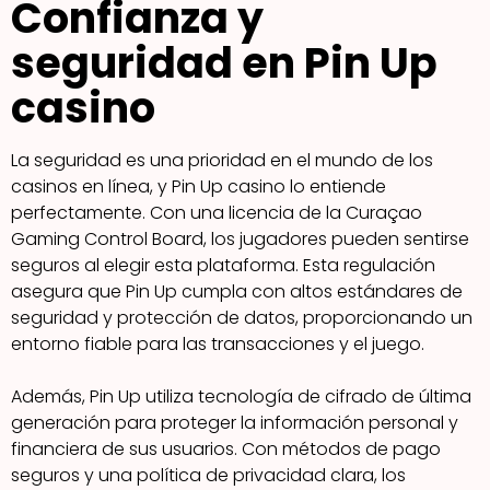
Confianza y
seguridad en Pin Up
casino
La seguridad es una prioridad en el mundo de los
casinos en línea, y Pin Up casino lo entiende
perfectamente. Con una licencia de la Curaçao
Gaming Control Board, los jugadores pueden sentirse
seguros al elegir esta plataforma. Esta regulación
asegura que Pin Up cumpla con altos estándares de
seguridad y protección de datos, proporcionando un
entorno fiable para las transacciones y el juego.
Además, Pin Up utiliza tecnología de cifrado de última
generación para proteger la información personal y
financiera de sus usuarios. Con métodos de pago
seguros y una política de privacidad clara, los