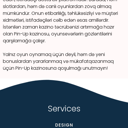
slotlardan, həm də canlı oyunlardan zövq almaq
mümkündür. Onun etibarlılığı, təhlükəsizliyi və müştəri
xidmətləri, istifadəçiləri cəlb edən əsas amillərdir.
İstənilən zaman kazino təcrübənizi artırmağa hazır
olan Pin-Up kazinosu, oyunsevərlərin gözləntilərini
qarşılamağa çalışır.
Yalnız oyun oynamaq üçün deyil, həm də yeni
bonuslardan yararlanmaq və mükafatqazanmaq
üçün Pin-Up kazinosuna qoşulmağı unutmayın!
Services
DESIGN