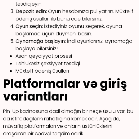
təsdiqləyin.
Depozit edin:
Oyun hesabınıza pul yatırın. Müxtəlif
ödəniş üsulları ilə bunu edə bilərsiniz.
Oyun seçin:
İstədiyiniz oyunu seçərək, oyuna
başlamaq üçün düyməni basın.
Oynamağa başlayın:
İndi oyunlarınızı oynamağa
başlaya bilərsiniz!
Asan qeydiyyat prosesi
Təhlükəsiz şəxsiyyət təsdiqi
Müxtəlif ödəniş üsulları
Platformalar və giriş
variantları
Pin-Up kazinosuna daxil olmağın bir neçə üsulu var, bu
da istifadəçilərin rahatlığına kömək edir. Aşağıda,
müvafiq platformaları və onların üstünlüklərini
araşdıran bir cədvəl təqdim edirik.