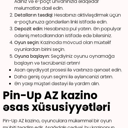
Adınız və e-poçt ünvanınızla əlaqədar
məlumatları daxil edin.
Detalların təsdiqi:
Hesabınızı aktivləşdirmək üçün
e-poçtunuza göndərilən linki istifadə edin.
Depozit edin:
Hesabınıza pul yatırın. Ən populyar
ödəniş metodlarından istifadə edə bilərsiniz.
Oyun seçin:
Kazinoda mövcud olan müxtəlif
oyunlardan birini seçin.
Oyuna başlayın:
Seçdiyiniz oyunu oynamağa
başlayın və təcrübənizi artırın!
Asan qeydiyyat prosesi ilə vaxtınıza qənaət edin.
Daha geniş oyun seçimi ilə əyləncənizi artırın.
Ən yaxşı müştəri dəstəyi ilə yardım alın.
Pin-Up AZ kazino
əsas xüsusiyyətləri
Pin-Up AZ kazino, oyunculara mükəmməl bir oyun
mühiti təqdim edir. Aşağıdakı cədvəl, bu kazinonun