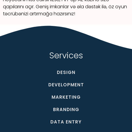
qapılarını açır. Geniş imkanlar və əla dəstək ilə, öz oyun
təcrübənizi artırmağa hazırsınız!
Services
DESIGN
DEVELOPMENT
MARKETING
BRANDING
DATA ENTRY