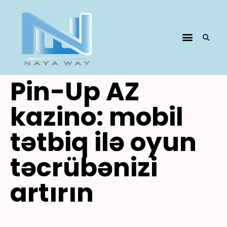
Pin-Up AZ
kazino: mobil
tətbiq ilə oyun
təcrübənizi
artırın