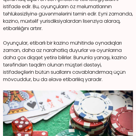
istifadə edir. Bu, oyunçuların öz məlumatlarının
təhlükəsizliyinə güvənmələrini təmin edir. Eyni zamanda,
kazino, müxtəlif yurisdiksiyalardan lisenziya alaraq,
etibarlılığını artırır.
Oyunçular, etibarlı bir kazino mühitində oynadıqları
zaman, daha az narahatlıq duyurlar və oyunlarına
daha çox diqqət yetirə bilirlər. Bununla yanaşı, kazino
tərəfindən təqdim olunan müştəri dəstəyi,
istifadəçilərin bütün suallarını cavablandırmaq üçün
mövcuddur, bu da əlavə etibarlılıq yaradır.