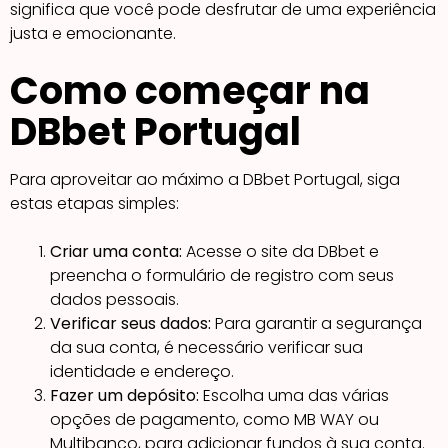
significa que você pode desfrutar de uma experiência
justa e emocionante.
Como começar na
DBbet Portugal
Para aproveitar ao máximo a DBbet Portugal, siga
estas etapas simples:
Criar uma conta:
Acesse o site da DBbet e
preencha o formulário de registro com seus
dados pessoais.
Verificar seus dados:
Para garantir a segurança
da sua conta, é necessário verificar sua
identidade e endereço.
Fazer um depósito:
Escolha uma das várias
opções de pagamento, como MB WAY ou
Multibanco, para adicionar fundos à sua conta.