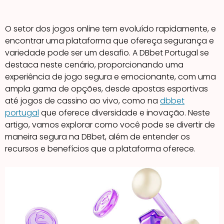
O setor dos jogos online tem evoluído rapidamente, e
encontrar uma plataforma que ofereça segurança e
variedade pode ser um desafio. A DBbet Portugal se
destaca neste cenário, proporcionando uma
experiência de jogo segura e emocionante, com uma
ampla gama de opções, desde apostas esportivas
até jogos de cassino ao vivo, como na
dbbet
portugal
que oferece diversidade e inovação. Neste
artigo, vamos explorar como você pode se divertir de
maneira segura na DBbet, além de entender os
recursos e benefícios que a plataforma oferece.