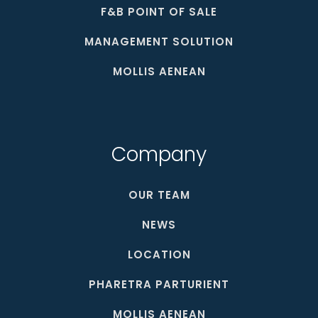
F&B POINT OF SALE
MANAGEMENT SOLUTION
MOLLIS AENEAN
Company
OUR TEAM
NEWS
LOCATION
PHARETRA PARTURIENT
MOLLIS AENEAN