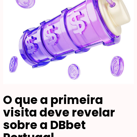
O que a primeira
visita deve revelar
sobre a DBbet