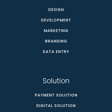
DESIGN
DEVELOPMENT
MARKETING
BRANDING
DATA ENTRY
Solution
PAYMENT SOLUTION
DIGITAL SOLUTION