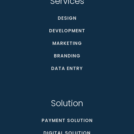
Services
DESIGN
DEVELOPMENT
MARKETING
BRANDING
DATA ENTRY
Solution
PAYMENT SOLUTION
DIGITAL SOLUTION