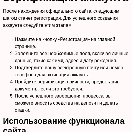
После нахождения официального сайта, следующим
шагом станет регистрация. Для успешного создания
аккаунта следуйте этим этапам:
Нажмите на кнопку «Регистрация» на главной
странице.
Заполните все необходимые поля, включая личные
данные, такие как имя, адрес и дату рождения.
Подтвердите вашу электронную почту или номер
телефона для активации аккаунта.
Пройдите верификацию личности, предоставив
документы, если это требуется.
После успешного завершения процесса, вы
сможете вносить средства на депозит и делать
ставки.
Использование функционала
сайта