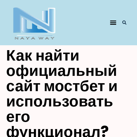
Как найти
официальный
сайт мостбет и
использовать
его
функционал?