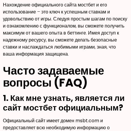
Нахождение официального сайта мостбет и его
использование – это ключ к успешным ставкам и
удовольствию от игры. Следуя простым шагам по поиску
и ознакомлению с функционалом, вы сможете получить
максимум от вашего опыта в беттинге. Имея доступ к
надежному ресурсу, вы сможете делать безопасные
ставки и наслаждаться любимыми играми, зная, что
ваша информация защищена.
Часто задаваемые
вопросы (FAQ)
1. Как мне узнать, является ли
сайт мостбет официальным?
Официальный сайт имеет домен
msbt.com
и
предоставляет всю необходимую информацию о