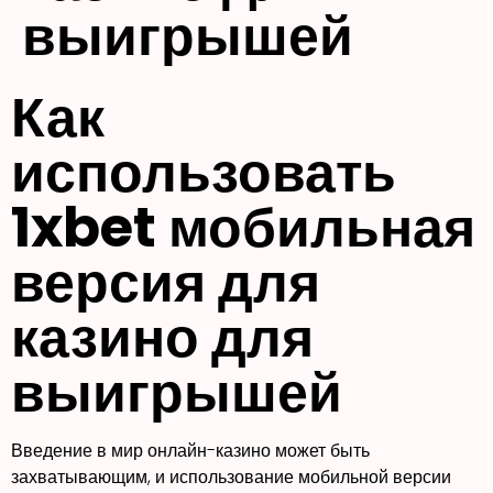
выигрышей
Как
использовать
1xbet мобильная
версия для
казино для
выигрышей
Введение в мир онлайн-казино может быть
захватывающим, и использование мобильной версии