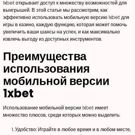
1xbet открывает доступ к множеству возможностей для
выигрышей. В этой статье мы рассмотрим, как
эффективно использовать мобильную версию 1xbet для
игры в казино, каждую функцию, которая может помочь
увеличить ваши шансы на успех, и как максимально
извлечь выгоду из доступных инструментов.
Преимущества
использования
мобильной версии
1xbet
Использование мобильной версии 1xbet имеет
множество плюсов, среди которых можно выделить:
Удобство:
Играйте в любое время и в любом месте,