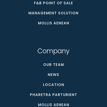
F&B POINT OF SALE
MANAGEMENT SOLUTION
MOLLIS AENEAN
Company
OUR TEAM
NEWS
LOCATION
PHARETRA PARTURIENT
MOLLIS AENEAN