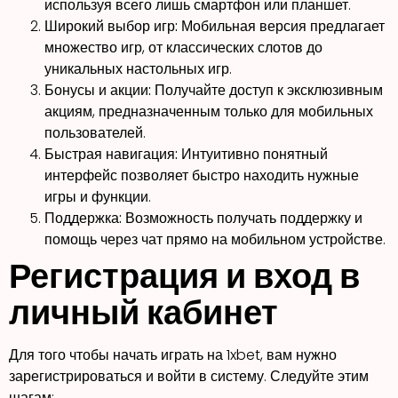
используя всего лишь смартфон или планшет.
Широкий выбор игр:
Мобильная версия предлагает
множество игр, от классических слотов до
уникальных настольных игр.
Бонусы и акции:
Получайте доступ к эксклюзивным
акциям, предназначенным только для мобильных
пользователей.
Быстрая навигация:
Интуитивно понятный
интерфейс позволяет быстро находить нужные
игры и функции.
Поддержка:
Возможность получать поддержку и
помощь через чат прямо на мобильном устройстве.
Регистрация и вход в
личный кабинет
Для того чтобы начать играть на 1xbet, вам нужно
зарегистрироваться и войти в систему. Следуйте этим
шагам: