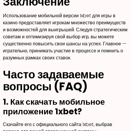
Заключение
Использование мобильной версии 1xbet для игры в
казино предоставляет игрокам множество преимуществ
и возможностей для выигрышей. Следуя стратегическим
советам и оптимизируя свой выбор игр, вы можете
существенно повысить свои шансы на успех. Главное —
игрательно, принимать участие в процессе и помнить о
разумных рамках своих ставок.
Часто задаваемые
вопросы (FAQ)
1. Как скачать мобильное
приложение 1xbet?
Скачайте его с официального сайта 1xbet, выбрав