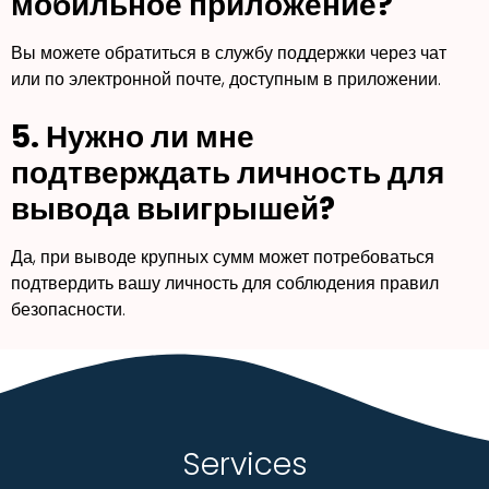
мобильное приложение?
Вы можете обратиться в службу поддержки через чат
или по электронной почте, доступным в приложении.
5. Нужно ли мне
подтверждать личность для
вывода выигрышей?
Да, при выводе крупных сумм может потребоваться
подтвердить вашу личность для соблюдения правил
безопасности.
Services