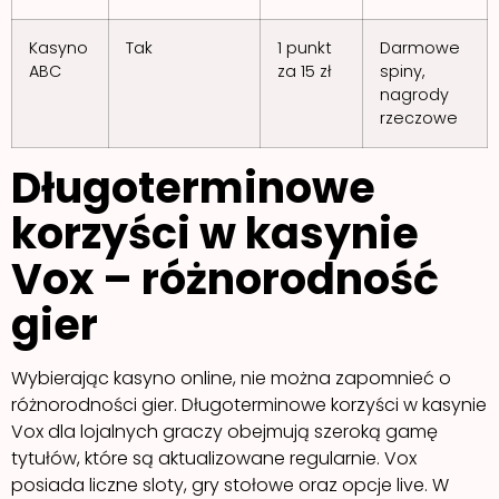
Kasyno
Tak
1 punkt
Darmowe
ABC
za 15 zł
spiny,
nagrody
rzeczowe
Długoterminowe
korzyści w kasynie
Vox – różnorodność
gier
Wybierając kasyno online, nie można zapomnieć o
różnorodności gier. Długoterminowe korzyści w kasynie
Vox dla lojalnych graczy obejmują szeroką gamę
tytułów, które są aktualizowane regularnie. Vox
posiada liczne sloty, gry stołowe oraz opcje live. W