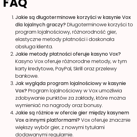
FAQ
Jakie są długoterminowe korzyści w kasynie Vox
dla lojalnych graczy?
Długoterminowe korzyści to
program lojalnościowy, różnorodność gier,
elastyczne metody płatności i doskonała
obsługa klienta.
Jakie metody płatności oferuje kasyno Vox?
Kasyno Vox oferuje różnorodne metody, w tym
karty kredytowe, PayPal, Skrill oraz przelewy
bankowe.
Jak wygląda program lojalnościowy w kasynie
Vox?
Program lojalnościowy w Vox umożliwia
zdobywanie punktów za zakłady, które można
wymieniać na nagrody oraz bonusy.
Jakie są różnice w ofercie gier między kasynem
Vox a innymi platformami?
Vox oferuje znacznie
większy wybór gier, z nowymi tytułami
dodawanymi regularnie.