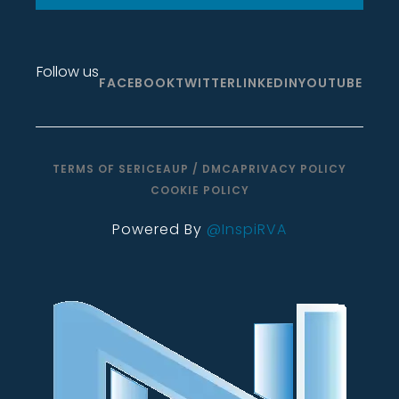
Follow us
FACEBOOK
TWITTER
LINKEDIN
YOUTUBE
TERMS OF SERICE
AUP / DMCA
PRIVACY POLICY
COOKIE POLICY
Powered By
@InspiRVA