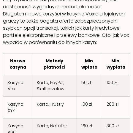
dostępność wygodnych metod płatności.
Długoterminowe korzyści w kasynie Vox dla lojalnych
graczy to także bogata oferta zabezpieczonych i
szybkich opcji transakcji, takich jak karty kredytowe,
portfele elektroniczne i przelewy bankowe. Oto, jak Vox
wypada w porównaniu do innych kasyn:
Nazwa
Metody
Min.
Min.
kasyna
płatności
wpłata
wypłata
Kasyno
Karta, PayPal,
50 zł
100 zł
Vox
Skrill, przelew
Kasyno
Karta, Trustly
100 zł
200 zł
XYZ
Kasyno
Karta, Neteller
150 zł
300 zł
ABC