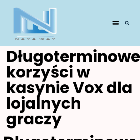
Długoterminow
korzyści w
kasynie Vox dla
lojalnych
graczy