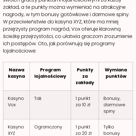
zakład, a te punkty można wymieniać na atrakcyjne
nagrody, w tym bonusy gotówkowe i darmowe spiny.
W przeciwieństwie do kasyna XYZ, które ma mniej
przejrzysty program nagród, Vox oferuje klarowną
ścieżkę przejrzystości, co ułatwia graczom zrozumienie
ich postępów. Oto, jak porównują się programy
lojalnościowe:
Nazwa
Program
Punkty
Wymiana
kasyna
lojalnościowy
za
punktów
zakłady
Kasyno
Tak
1 punkt
Bonusy,
Vox
za 10 zł
darmowe
spiny
Kasyno
Ograniczony
1 punkt
Tylko
XYZ
za 20 zł
bonusy