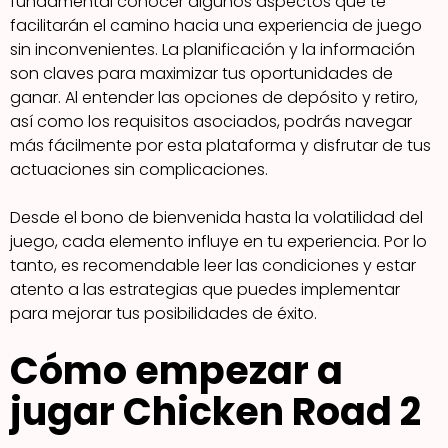
fundamental conocer algunos aspectos que te
facilitarán el camino hacia una experiencia de juego
sin inconvenientes. La planificación y la información
son claves para maximizar tus oportunidades de
ganar. Al entender las opciones de depósito y retiro,
así como los requisitos asociados, podrás navegar
más fácilmente por esta plataforma y disfrutar de tus
actuaciones sin complicaciones.
Desde el bono de bienvenida hasta la volatilidad del
juego, cada elemento influye en tu experiencia. Por lo
tanto, es recomendable leer las condiciones y estar
atento a las estrategias que puedes implementar
para mejorar tus posibilidades de éxito.
Cómo empezar a
jugar Chicken Road 2