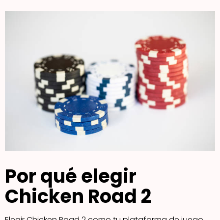
Por qué elegir
Chicken Road 2
Elegir Chicken Road 2 como tu plataforma de juego