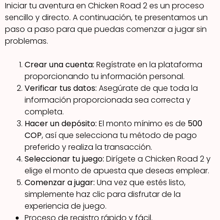
Iniciar tu aventura en Chicken Road 2 es un proceso
sencillo y directo. A continuación, te presentamos un
paso a paso para que puedas comenzar a jugar sin
problemas.
Crear una cuenta:
Regístrate en la plataforma
proporcionando tu información personal.
Verificar tus datos:
Asegúrate de que toda la
información proporcionada sea correcta y
completa.
Hacer un depósito:
El monto mínimo es de
500
COP
, así que selecciona tu método de pago
preferido y realiza la transacción.
Seleccionar tu juego:
Dirígete a Chicken Road 2 y
elige el monto de apuesta que deseas emplear.
Comenzar a jugar:
Una vez que estés listo,
simplemente haz clic para disfrutar de la
experiencia de juego.
Proceso de registro rápido y fácil.