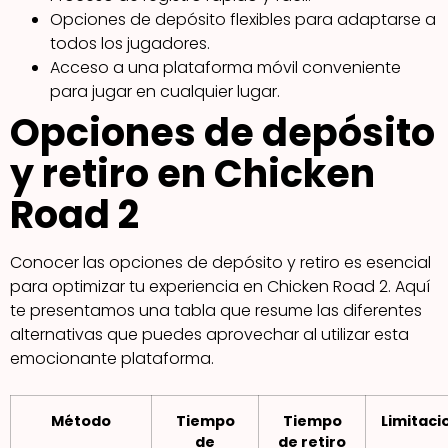
Opciones de depósito flexibles para adaptarse a
todos los jugadores.
Acceso a una plataforma móvil conveniente
para jugar en cualquier lugar.
Opciones de depósito
y retiro en Chicken
Road 2
Conocer las opciones de depósito y retiro es esencial
para optimizar tu experiencia en Chicken Road 2. Aquí
te presentamos una tabla que resume las diferentes
alternativas que puedes aprovechar al utilizar esta
emocionante plataforma.
Método
Tiempo
Tiempo
Limitaci
de
de retiro