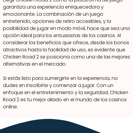
garantiza una experiencia enriquecedora y
emocionante. La combinación de un juego
entretenido, opciones de retiro accesibles, y la
posibilidad de jugar en modo móvil, hace que sea una
opción ideal para los entusiastas de los casinos. Al
considerar los beneficios que ofrece, desde los bonos
atractivos hasta la facilidad de uso, es evidente que
Chicken Road 2 se posiciona como una de las mejores
alternativas en el mercado.
Si estás listo para sumergirte en la experiencia, no
dudes en inscribirte y comenzar a jugar. Con un
enfoque en el entretenimiento y la seguridad, Chicken
Road 2 es tu mejor aliado en el mundo de los casinos
online.