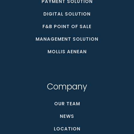
PAYMENT SOLUTION
DIGITAL SOLUTION
F&B POINT OF SALE
MANAGEMENT SOLUTION
MOLLIS AENEAN
Company
OUR TEAM
NEWS
LOCATION