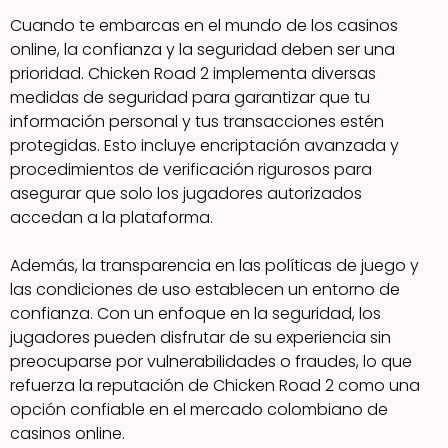
Cuando te embarcas en el mundo de los casinos
online, la confianza y la seguridad deben ser una
prioridad. Chicken Road 2 implementa diversas
medidas de seguridad para garantizar que tu
información personal y tus transacciones estén
protegidas. Esto incluye encriptación avanzada y
procedimientos de verificación rigurosos para
asegurar que solo los jugadores autorizados
accedan a la plataforma.
Además, la transparencia en las políticas de juego y
las condiciones de uso establecen un entorno de
confianza. Con un enfoque en la seguridad, los
jugadores pueden disfrutar de su experiencia sin
preocuparse por vulnerabilidades o fraudes, lo que
refuerza la reputación de Chicken Road 2 como una
opción confiable en el mercado colombiano de
casinos online.