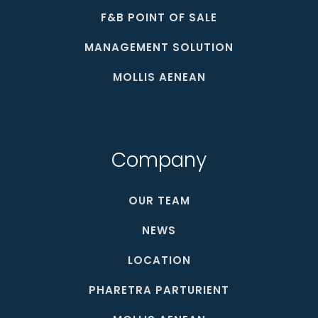
F&B POINT OF SALE
MANAGEMENT SOLUTION
MOLLIS AENEAN
Company
OUR TEAM
NEWS
LOCATION
PHARETRA PARTURIENT