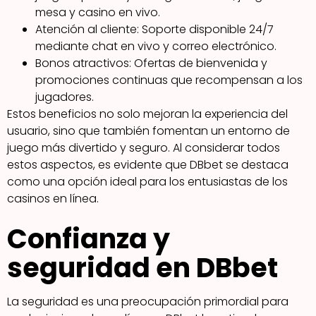
mesa y casino en vivo.
Atención al cliente: Soporte disponible 24/7
mediante chat en vivo y correo electrónico.
Bonos atractivos: Ofertas de bienvenida y
promociones continuas que recompensan a los
jugadores.
Estos beneficios no solo mejoran la experiencia del
usuario, sino que también fomentan un entorno de
juego más divertido y seguro. Al considerar todos
estos aspectos, es evidente que DBbet se destaca
como una opción ideal para los entusiastas de los
casinos en línea.
Confianza y
seguridad en DBbet
La seguridad es una preocupación primordial para