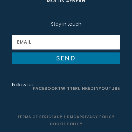
MOLLIS AENEAN
Stay in touch
SEND
Follow us
FACEBOOK
TWITTER
LINKEDIN
YOUTUBE
TERMS OF SERICE
AUP / DMCA
PRIVACY POLICY
COOKIE POLICY