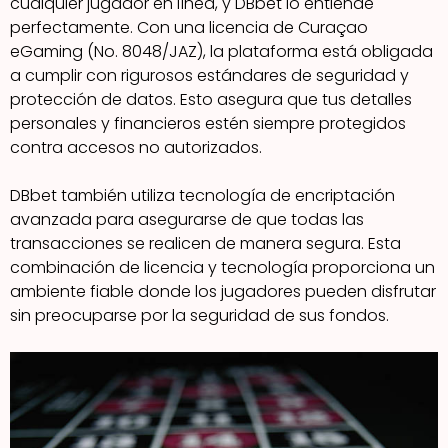
cualquier jugador en línea, y DBbet lo entiende
perfectamente. Con una licencia de Curaçao
eGaming (No. 8048/JAZ), la plataforma está obligada
a cumplir con rigurosos estándares de seguridad y
protección de datos. Esto asegura que tus detalles
personales y financieros estén siempre protegidos
contra accesos no autorizados.
DBbet también utiliza tecnología de encriptación
avanzada para asegurarse de que todas las
transacciones se realicen de manera segura. Esta
combinación de licencia y tecnología proporciona un
ambiente fiable donde los jugadores pueden disfrutar
sin preocuparse por la seguridad de sus fondos.