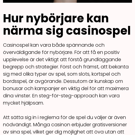
Hur nybörjare kan
närma sig casinospel
Casinospel kan vara både spännande och
överväldigande för nybörjare. För att få en positiv
upplevelse är det viktigt att förstå grundläggande
begrepp och strategier. Först och främst, att bekanta
sig med olika typer av spel, som slots, kortspel och
bordsspel, är avgörande. Dessutom är kunskap om
bonusar och kampanjer en viktig del för att maximera
dina vinster. En steg-för-steg-approach kan vara
mycket hjälpsam.
Att sätta sig in i reglerna för de spel du väljer är även
nödvändigt. Många casinon erbjuder gratisversioner
av sina spel, vilket ger dig möjlighet att öva utan att