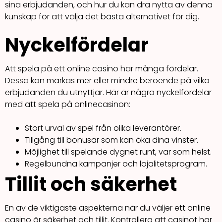
sina erbjudanden, och hur du kan dra nytta av denna
kunskap för att välja det bästa alternativet för dig.
Nyckelfördelar
Att spela på ett online casino har många fördelar.
Dessa kan märkas mer eller mindre beroende på vilka
erbjudanden du utnyttjar. Här är några nyckelfördelar
med att spela på onlinecasinon:
Stort urval av spel från olika leverantörer.
Tillgång till bonusar som kan öka dina vinster.
Möjlighet till spelande dygnet runt, var som helst.
Regelbundna kampanjer och lojalitetsprogram.
Tillit och säkerhet
En av de viktigaste aspekterna när du väljer ett online
casino är säkerhet och tillit. Kontrollera att casinot har