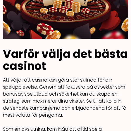
Varför välja det bästa
casinot
Att välja rätt casino kan göra stor skillnad för din
spelupplevelse. Genom att fokusera på aspekter som
bonusar, spelutbud och säkerhet kan du skapa en
strategi som maximerar dina vinster. Se till att kolla in
de senaste kampanjerna och erbjudandena för att få
mest valuta för pengarna.
Som en avslutning, kom ihåg att alltid spela