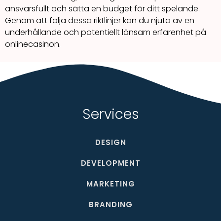
ansvarsfullt och sätta en budget för ditt spelande.
Genom att följa dessa riktlinjer kan du njuta av en
underhållande och potentiellt lönsam erfarenhet på
onlinecasinon.
Services
DESIGN
DEVELOPMENT
MARKETING
BRANDING