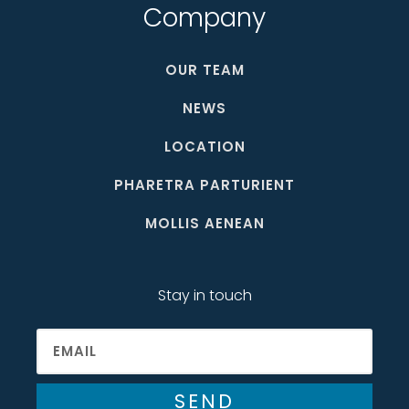
Company
OUR TEAM
NEWS
LOCATION
PHARETRA PARTURIENT
MOLLIS AENEAN
Stay in touch
SEND